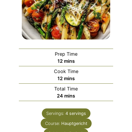
Prep Time
m
12
mins
i
Cook Time
n
m
12
mins
u
i
Total Time
t
n
m
24
mins
e
u
i
s
t
n
e
Servings:
4
servings
u
s
Course:
Hauptgericht
t
e