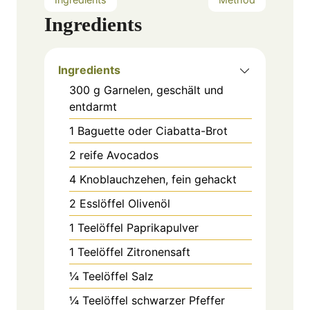
Ingredients
Ingredients
300
g
Garnelen, geschält und
entdarmt
1
Baguette oder Ciabatta-Brot
2
reife Avocados
4
Knoblauchzehen, fein gehackt
2
Esslöffel
Olivenöl
1
Teelöffel
Paprikapulver
1
Teelöffel
Zitronensaft
¼
Teelöffel
Salz
¼
Teelöffel
schwarzer Pfeffer