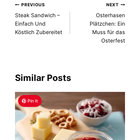
Post
PREVIOUS
NEXT
Steak Sandwich –
Osterhasen
navigation
Einfach Und
Plätzchen: Ein
Köstlich Zubereitet
Muss für das
Osterfest
Similar Posts
Pin It