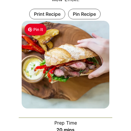
Print Recipe
Pin Recipe
Pin It
Prep Time
m
20
mins