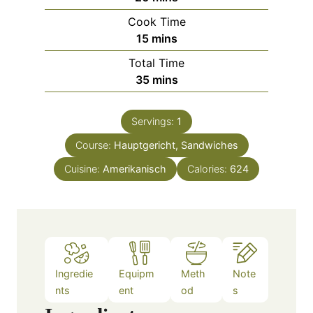
i
Cook Time
n
m
15
mins
u
i
Total Time
t
n
m
35
mins
e
u
i
s
t
n
e
Servings:
1
u
s
Course:
Hauptgericht, Sandwiches
t
e
Cuisine:
Amerikanisch
Calories:
624
s
Ingredie
Equipm
Meth
Note
nts
ent
od
s