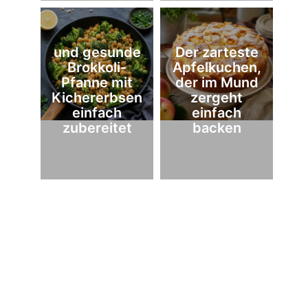
und gesunde
Der zarteste
Brokkoli-
Apfelkuchen,
Pfanne mit
der im Mund
Kichererbsen
zergeht
einfach
einfach
zubereitet
backen