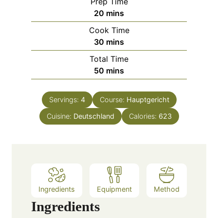
Prep Time
m
20
mins
i
Cook Time
n
m
30
mins
u
i
Total Time
t
n
m
50
mins
e
u
i
s
t
n
e
Servings:
4
Course:
Hauptgericht
u
s
Cuisine:
Deutschland
t
Calories:
623
e
s
Ingredients
Equipment
Method
Ingredients