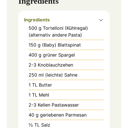
Ingredients
Ingredients
500
g
Tortelloni (Kühlregal)
(alternativ andere Pasta)
150
g
(Baby) Blattspinat
400
g
grüner Spargel
2-3
Knoblauchzehen
250
ml
(leichte) Sahne
1
TL
Butter
1
TL
Mehl
2-3
Kellen
Pastawasser
40
g
geriebenen Parmesan
½
TL
Salz