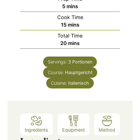
m
5
mins
i
Cook Time
n
m
15
mins
u
i
Total Time
t
n
m
20
mins
e
u
i
s
t
n
e
Servings:
3
Portionen
u
s
Course:
Hauptgericht
t
e
Cuisine:
Italienisch
s
Ingredients
Equipment
Method