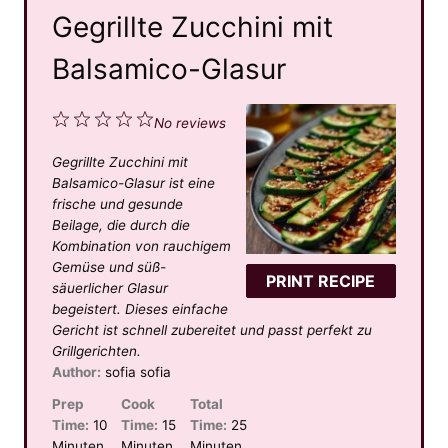
Gegrillte Zucchini mit
Balsamico-Glasur
1
2
3
4
5
No reviews
S
S
S
S
S
Gegrillte Zucchini mit
t
t
t
t
t
Balsamico-Glasur ist eine
a
a
a
a
a
frische und gesunde
Beilage, die durch die
r
r
r
r
r
Kombination von rauchigem
s
s
s
s
Gemüse und süß-
PRINT RECIPE
säuerlicher Glasur
begeistert. Dieses einfache
Gericht ist schnell zubereitet und passt perfekt zu
Grillgerichten.
Author:
sofia sofia
Prep
Cook
Total
Time:
10
Time:
15
Time:
25
Minuten
Minuten
Minuten