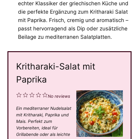
echter Klassiker der griechischen Küche und
die perfekte Ergänzung zum Kritharaki Salat
mit Paprika. Frisch, cremig und aromatisch –
passt hervorragend als Dip oder zusätzliche
Beilage zu mediterranen Salatplatten.
Kritharaki-Salat mit
Paprika
1
2
3
4
5
No reviews
S
S
S
S
S
Ein mediterraner Nudelsalat
t
t
t
t
t
mit Kritharaki, Paprika und
a
a
a
a
a
Mais. Perfekt zum
Vorbereiten, ideal für
r
r
r
r
r
Grillabende oder als leichte
s
s
s
s