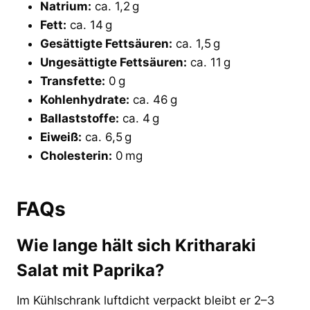
Natrium:
ca. 1,2 g
Fett:
ca. 14 g
Gesättigte Fettsäuren:
ca. 1,5 g
Ungesättigte Fettsäuren:
ca. 11 g
Transfette:
0 g
Kohlenhydrate:
ca. 46 g
Ballaststoffe:
ca. 4 g
Eiweiß:
ca. 6,5 g
Cholesterin:
0 mg
FAQs
Wie lange hält sich Kritharaki
Salat mit Paprika?
Im Kühlschrank luftdicht verpackt bleibt er 2–3