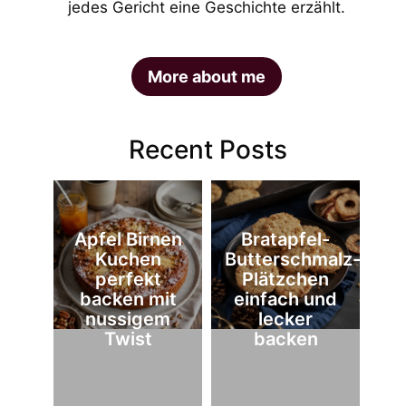
jedes Gericht eine Geschichte erzählt.
More about me
Recent Posts
Apfel Birnen
Bratapfel-
Kuchen
Butterschmalz-
perfekt
Plätzchen
backen mit
einfach und
nussigem
lecker
Twist
backen