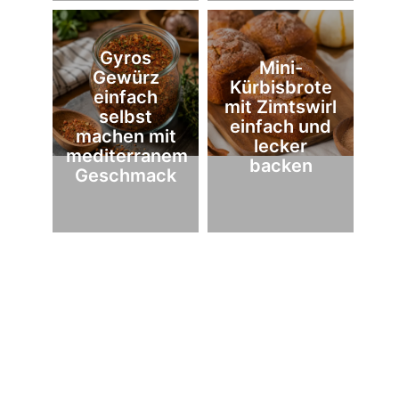
Gyros
Mini-
Gewürz
Kürbisbrote
einfach
mit Zimtswirl
selbst
einfach und
machen mit
lecker
mediterranem
backen
Geschmack