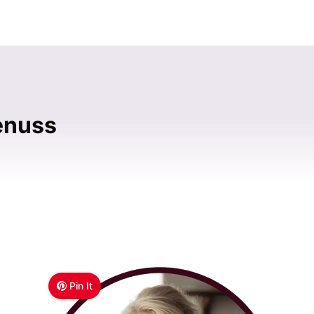
enuss
Pin It