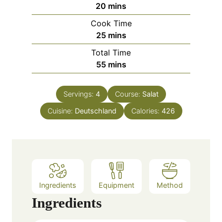
m
20
mins
i
Cook Time
n
m
25
mins
u
i
Total Time
t
n
m
55
mins
e
u
i
s
t
n
e
Servings:
4
Course:
Salat
u
s
Cuisine:
Deutschland
t
Calories:
426
e
s
Ingredients
Equipment
Method
Ingredients