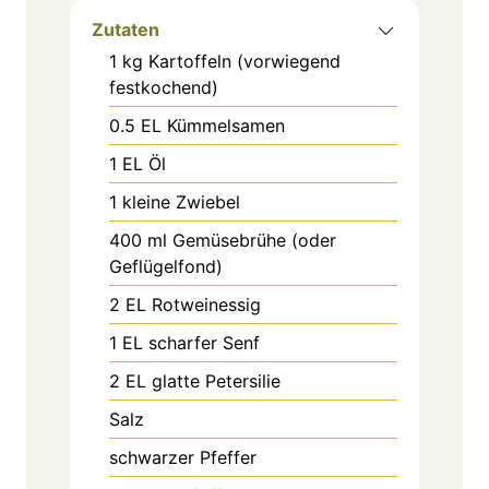
Zutaten
1
kg
Kartoffeln (vorwiegend
festkochend)
0.5
EL
Kümmelsamen
1
EL
Öl
1
kleine Zwiebel
400
ml
Gemüsebrühe (oder
Geflügelfond)
2
EL
Rotweinessig
1
EL
scharfer Senf
2
EL
glatte Petersilie
Salz
schwarzer Pfeffer