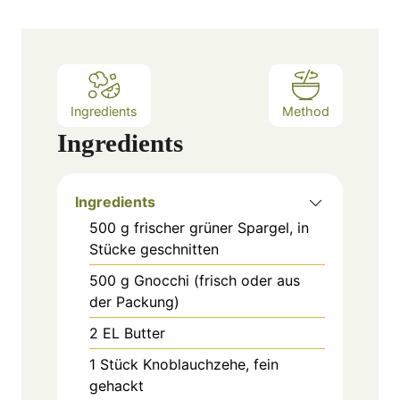
s
t
e
s
Ingredients
Method
Ingredients
Ingredients
500
g
frischer grüner Spargel, in
Stücke geschnitten
500
g
Gnocchi (frisch oder aus
der Packung)
2
EL
Butter
1
Stück
Knoblauchzehe, fein
gehackt