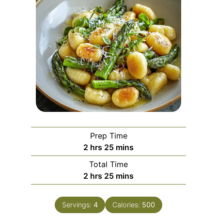
Prep Time
h
m
2
hrs
25
mins
o
i
Total Time
u
n
h
m
2
hrs
25
mins
r
u
o
i
s
t
u
n
e
Servings:
4
Calories:
500
r
u
s