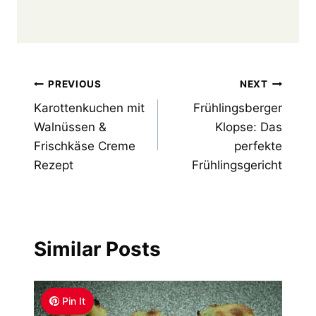
Post
PREVIOUS
NEXT
Karottenkuchen mit
Frühlingsberger
navigation
Walnüssen &
Klopse: Das
Frischkäse Creme
perfekte
Rezept
Frühlingsgericht
Similar Posts
Pin It