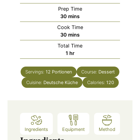
Prep Time
m
30
mins
i
Cook Time
n
m
30
mins
u
i
Total Time
t
n
h
1
hr
e
u
o
s
t
u
e
Servings:
12
Portionen
Course:
Dessert
r
s
Cuisine:
Deutsche Küche
Calories:
120
Ingredients
Equipment
Method