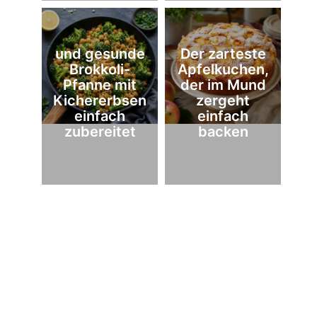
und gesunde
Der zarteste
Brokkoli-
Apfelkuchen,
Pfanne mit
der im Mund
Kichererbsen
zergeht
einfach
einfach
zubereitet
backen