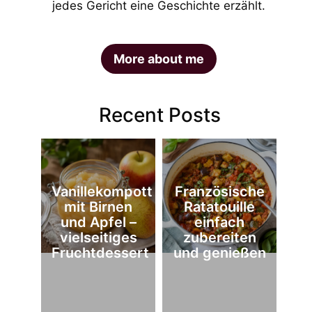
jedes Gericht eine Geschichte erzählt.
More about me
Recent Posts
Vanillekompott
Französische
mit Birnen
Ratatouille
und Apfel –
einfach
vielseitiges
zubereiten
Fruchtdessert
und genießen