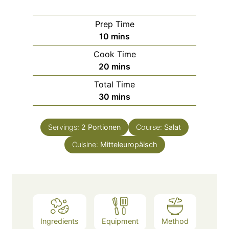
Prep Time
m
10
mins
i
Cook Time
n
m
20
mins
u
i
Total Time
t
n
m
30
mins
e
u
i
s
t
n
e
Servings:
2
Portionen
Course:
Salat
u
s
Cuisine:
Mitteleuropäisch
t
e
s
Ingredients
Equipment
Method