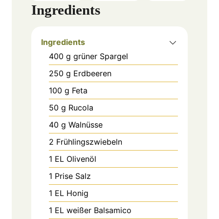
Ingredients
Ingredients
400
g
grüner Spargel
250
g
Erdbeeren
100
g
Feta
50
g
Rucola
40
g
Walnüsse
2
Frühlingszwiebeln
1
EL
Olivenöl
1
Prise Salz
1
EL
Honig
1
EL
weißer Balsamico