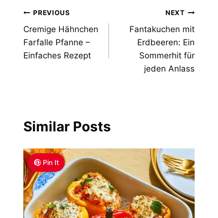
Post
PREVIOUS
NEXT
Cremige Hähnchen
Fantakuchen mit
navigation
Farfalle Pfanne –
Erdbeeren: Ein
Einfaches Rezept
Sommerhit für
jeden Anlass
Similar Posts
Pin It