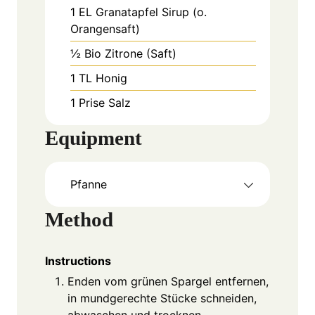
1
EL
Granatapfel Sirup (o.
Orangensaft)
½
Bio Zitrone (Saft)
1
TL
Honig
1
Prise Salz
Equipment
Pfanne
Method
Instructions
Enden vom grünen Spargel entfernen,
in mundgerechte Stücke schneiden,
abwaschen und trocknen.