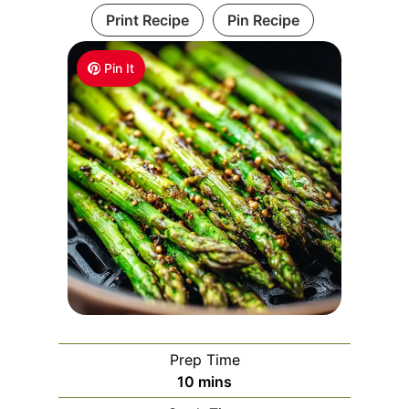
Print Recipe
Pin Recipe
Pin It
Prep Time
m
10
mins
i