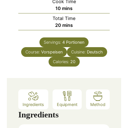
Cook Time
n
m
10
mins
u
i
Total Time
t
n
m
20
mins
e
u
i
s
t
n
e
Servings:
4
Portionen
u
s
Course:
Vorspeisen
t
Cuisine:
Deutsch
e
Calories:
20
s
Ingredients
Equipment
Method
Ingredients