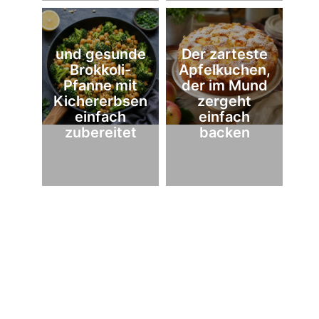
und gesunde
Der zarteste
Brokkoli-
Apfelkuchen,
Pfanne mit
der im Mund
Kichererbsen
zergeht
einfach
einfach
zubereitet
backen