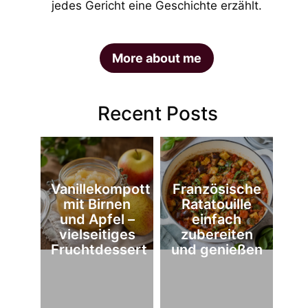
jedes Gericht eine Geschichte erzählt.
More about me
Recent Posts
Vanillekompott
Französische
mit Birnen
Ratatouille
und Apfel –
einfach
vielseitiges
zubereiten
Fruchtdessert
und genießen