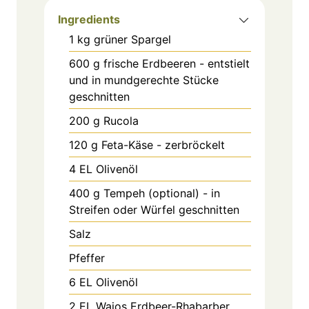
Ingredients
1
kg
grüner Spargel
600
g
frische Erdbeeren - entstielt
und in mundgerechte Stücke
geschnitten
200
g
Rucola
120
g
Feta-Käse - zerbröckelt
4
EL
Olivenöl
400
g
Tempeh (optional) - in
Streifen oder Würfel geschnitten
Salz
Pfeffer
6
EL
Olivenöl
2
EL
Wajos Erdbeer-Rhabarber