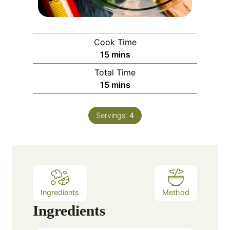
Cook Time
m
15
mins
i
Total Time
n
m
15
mins
u
i
t
n
e
Servings:
4
u
s
t
e
s
Ingredients
Method
Ingredients