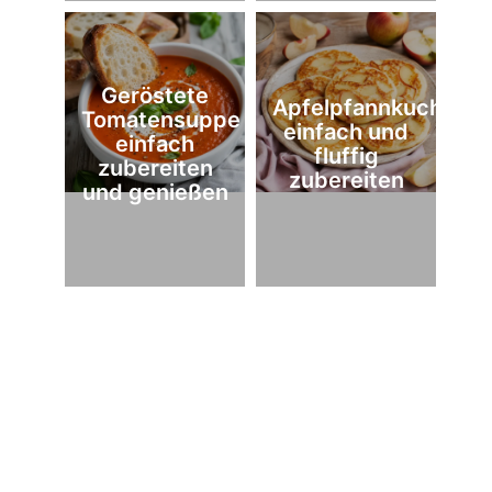
Geröstete
Apfelpfannkuchen
Tomatensuppe
einfach und
einfach
fluffig
zubereiten
zubereiten
und genießen