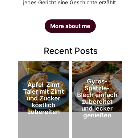
jedes Gericht eine Geschichte erzählt.
More about me
Recent Posts
Gyros-
Apfel-Zimt
Spätzle-
Taler mit Zimt
Blech einfach
und Zucker
zubereitet
köstlich
und lecker
zubereiten
genießen