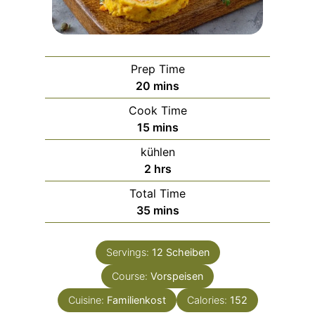
Prep Time
m
20
mins
i
Cook Time
n
m
15
mins
u
i
kühlen
t
n
h
2
hrs
e
u
o
s
Total Time
t
u
m
35
mins
e
r
i
s
s
n
Servings:
12
Scheiben
u
Course:
t
Vorspeisen
e
Cuisine:
Familienkost
Calories:
152
s