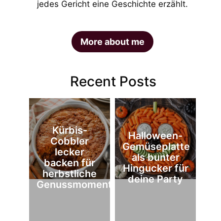
jedes Gericht eine Geschichte erzählt.
More about me
Recent Posts
Kürbis-
Halloween-
Cobbler
Gemüseplatte
lecker
als bunter
backen für
Hingucker für
herbstliche
deine Party
Genussmomente