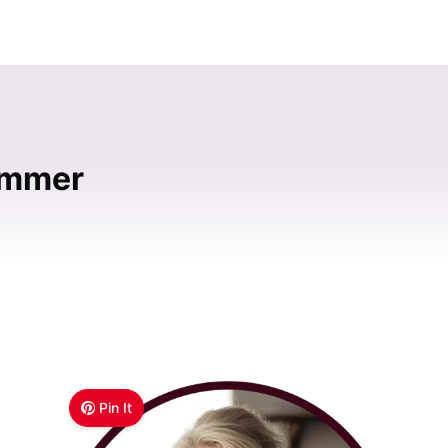
ommer
Pin It