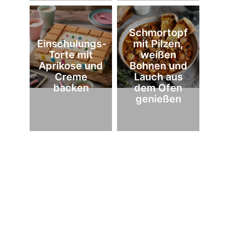
Schmortopf
Einschulungs-
mit Pilzen,
Torte mit
weißen
Aprikose und
Bohnen und
Creme
Lauch aus
backen
dem Ofen
genießen