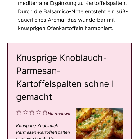
mediterrane Ergänzung zu Kartoffelspalten.
Durch die Balsamico-Note entsteht ein süß-
säuerliches Aroma, das wunderbar mit
knusprigen Ofenkartoffeln harmoniert.
Knusprige Knoblauch-
Parmesan-
Kartoffelspalten schnell
gemacht
1
2
3
4
5
No reviews
S
S
S
S
S
Knusprige Knoblauch-
t
t
t
t
t
Parmesan-Kartoffelspalten
a
a
a
a
a
sind eine herzhafte