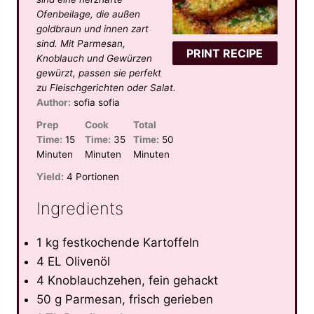
Ofenbeilage, die außen
r
r
r
r
r
goldbraun und innen zart
s
s
s
s
sind. Mit Parmesan,
PRINT RECIPE
Knoblauch und Gewürzen
gewürzt, passen sie perfekt
zu Fleischgerichten oder Salat.
Author:
sofia sofia
Prep
Cook
Total
Time:
15
Time:
35
Time:
50
Minuten
Minuten
Minuten
Yield:
4 Portionen
Ingredients
1 kg festkochende Kartoffeln
4 EL Olivenöl
4 Knoblauchzehen, fein gehackt
50 g Parmesan, frisch gerieben