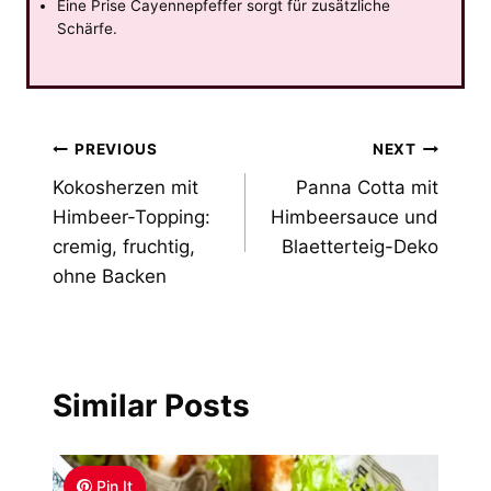
Eine Prise Cayennepfeffer sorgt für zusätzliche
Schärfe.
Post
PREVIOUS
NEXT
Kokosherzen mit
Panna Cotta mit
navigation
Himbeer-Topping:
Himbeersauce und
cremig, fruchtig,
Blaetterteig-Deko
ohne Backen
Similar Posts
Pin It