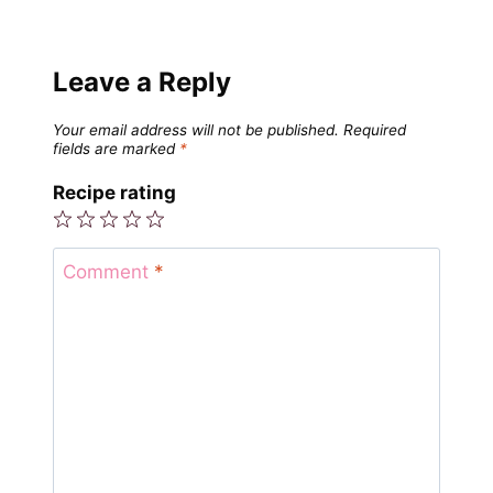
Leave a Reply
Your email address will not be published.
Required
fields are marked
*
Recipe rating
1
2
3
4
5
Star
Stars
Stars
Stars
Stars
Comment
*