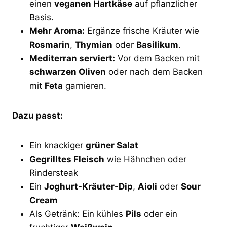
einen
veganen Hartkäse
auf pflanzlicher
Basis.
Mehr Aroma:
Ergänze frische Kräuter wie
Rosmarin
,
Thymian
oder
Basilikum
.
Mediterran serviert:
Vor dem Backen mit
schwarzen Oliven
oder nach dem Backen
mit
Feta
garnieren.
Dazu passt:
Ein knackiger
grüner Salat
Gegrilltes Fleisch
wie Hähnchen oder
Rindersteak
Ein
Joghurt-Kräuter-Dip
,
Aioli
oder
Sour
Cream
Als Getränk: Ein kühles
Pils
oder ein