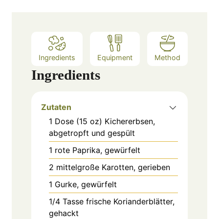
s
Ingredients
Equipment
Method
Ingredients
Zutaten
1
Dose (15 oz)
Kichererbsen,
abgetropft und gespült
1
rote Paprika, gewürfelt
2
mittelgroße Karotten, gerieben
1
Gurke, gewürfelt
1/4
Tasse
frische Korianderblätter,
gehackt