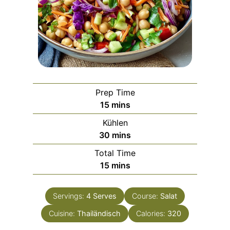
Prep Time
m
15
mins
i
Kühlen
n
m
30
mins
u
i
Total Time
t
n
m
15
mins
e
u
i
s
t
n
e
Servings:
4
Serves
Course:
Salat
u
s
Cuisine:
Thailändisch
t
Calories:
320
e