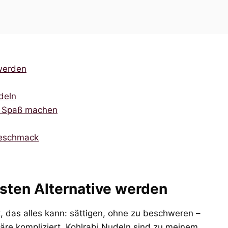
 werden
udeln
el Spaß machen
Geschmack
sten Alternative werden
, das alles kann: sättigen, ohne zu beschweren –
re kompliziert. Kohlrabi Nudeln sind zu meinem