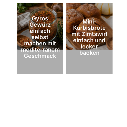
Gyros
Mini-
Gewürz
Kürbisbrote
einfach
mit Zimtswirl
selbst
einfach und
machen mit
lecker
mediterranem
backen
Geschmack