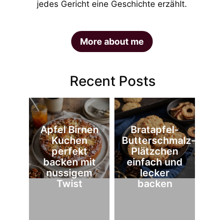
jedes Gericht eine Geschichte erzählt.
More about me
Recent Posts
Apfel Birnen
Bratapfel-
Kuchen
Butterschmalz-
perfekt
Plätzchen
backen mit
einfach und
nussigem
lecker
Twist
backen