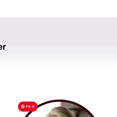
er
Pin It