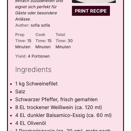
einfach zuzubereiten und
s
s
s
s
eignet sich perfekt für
PRINT RECIPE
Gäste oder besondere
Anlässe.
Author:
sofia sofia
Prep
Cook
Total
Time:
15
Time:
15
Time:
30
Minuten
Minuten
Minuten
Yield:
4 Portionen
Ingredients
1 kg Schweinefilet
Salz
Schwarzer Pfeffer, frisch gemahlen
8 EL trockener Weißwein (ca. 120 ml)
4 EL dunkler Balsamico-Essig (ca. 60 ml)
4 EL Olivenöl
1 Rosmarinzweig (ca. 20 cm), mehr nach