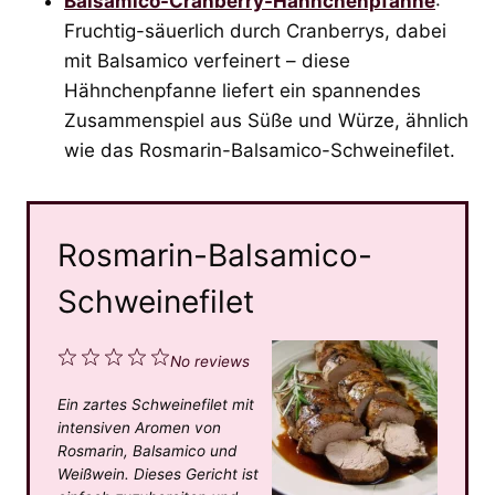
Balsamico-Cranberry-Hähnchenpfanne
:
Fruchtig-säuerlich durch Cranberrys, dabei
mit Balsamico verfeinert – diese
Hähnchenpfanne liefert ein spannendes
Zusammenspiel aus Süße und Würze, ähnlich
wie das Rosmarin-Balsamico-Schweinefilet.
Rosmarin-Balsamico-
Schweinefilet
1
2
3
4
5
No reviews
S
S
S
S
S
Ein zartes Schweinefilet mit
t
t
t
t
t
intensiven Aromen von
a
a
a
a
a
Rosmarin, Balsamico und
Weißwein. Dieses Gericht ist
r
r
r
r
r