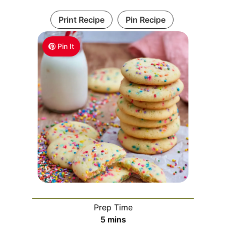
Print Recipe
Pin Recipe
Pin It
Prep Time
m
5
mins