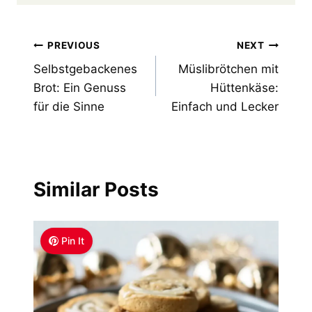
Post
PREVIOUS
NEXT
Selbstgebackenes
Müslibrötchen mit
navigation
Brot: Ein Genuss
Hüttenkäse:
für die Sinne
Einfach und Lecker
Similar Posts
Pin It