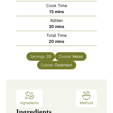
i
Cook Time
n
m
15
mins
u
i
Kühlen
t
n
m
30
mins
e
u
i
s
Total Time
t
n
m
20
mins
e
u
i
s
t
n
e
Servings:
20
Course:
Kekse
u
s
Cuisine:
t
Österreich
e
s
Ingredients
Method
Ingredients