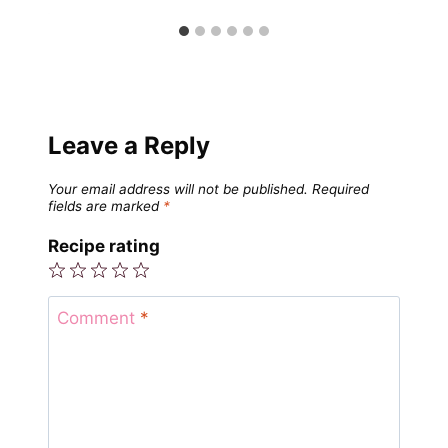
Leave a Reply
Your email address will not be published.
Required
fields are marked
*
Recipe rating
1
2
3
4
5
Star
Stars
Stars
Stars
Stars
Comment
*