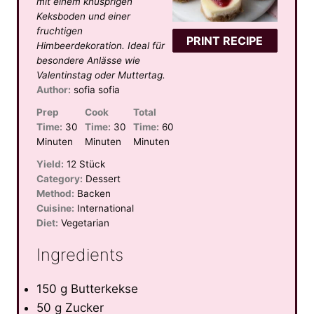
mit einem knusprigen
r
r
r
r
r
Keksboden und einer
s
s
s
s
fruchtigen
PRINT RECIPE
Himbeerdekoration. Ideal für
besondere Anlässe wie
Valentinstag oder Muttertag.
Author:
sofia sofia
Prep
Cook
Total
Time:
30
Time:
30
Time:
60
Minuten
Minuten
Minuten
Yield:
12 Stück
Category:
Dessert
Method:
Backen
Cuisine:
International
Diet:
Vegetarian
Ingredients
150 g Butterkekse
50 g Zucker