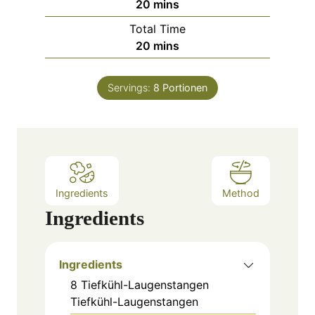
m
20
mins
i
Total Time
n
m
20
mins
u
i
t
n
e
Servings:
8
Portionen
u
s
t
e
s
Ingredients
Method
Ingredients
Ingredients
8
Tiefkühl-Laugenstangen
Tiefkühl-Laugenstangen