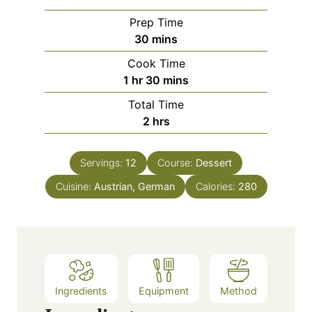
Prep Time
m
30
mins
i
Cook Time
n
h
m
1
hr
30
mins
u
o
i
Total Time
t
u
n
h
2
hrs
e
r
u
o
s
t
u
e
Servings:
12
Course:
Dessert
r
s
Cuisine:
Austrian, German
s
Calories:
280
Ingredients
Equipment
Method