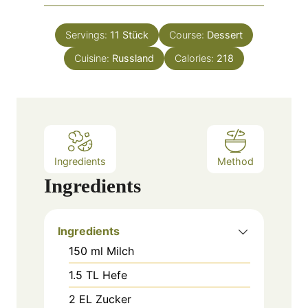
r
u
i
s
t
n
e
Servings:
11
Stück
Course:
Dessert
u
s
Cuisine:
Russland
t
Calories:
218
e
s
Ingredients
Method
Ingredients
Ingredients
150
ml
Milch
1.5
TL
Hefe
2
EL
Zucker