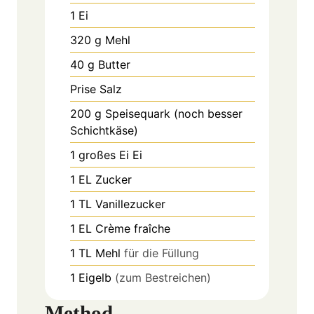
1
Ei
320
g
Mehl
40
g
Butter
Prise
Salz
200
g
Speisequark (noch besser
Schichtkäse)
1
großes Ei
Ei
1
EL
Zucker
1
TL
Vanillezucker
1
EL
Crème fraîche
1
TL
Mehl
für die Füllung
1
Eigelb
(zum Bestreichen)
Method