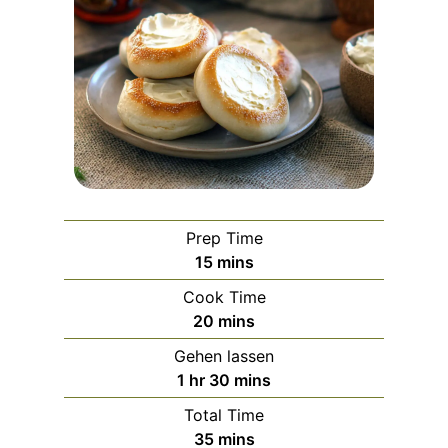
Prep Time
m
15
mins
i
Cook Time
n
m
20
mins
u
i
Gehen lassen
t
n
h
m
1
hr
30
mins
e
u
o
i
s
Total Time
t
u
n
m
35
mins
e