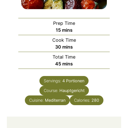
Prep Time
m
15
mins
i
Cook Time
n
m
30
mins
u
i
Total Time
t
n
m
45
mins
e
u
i
s
t
n
e
Servings:
4
Portionen
u
s
Course:
Hauptgericht
t
e
Cuisine:
Mediterran
Calories:
280
s