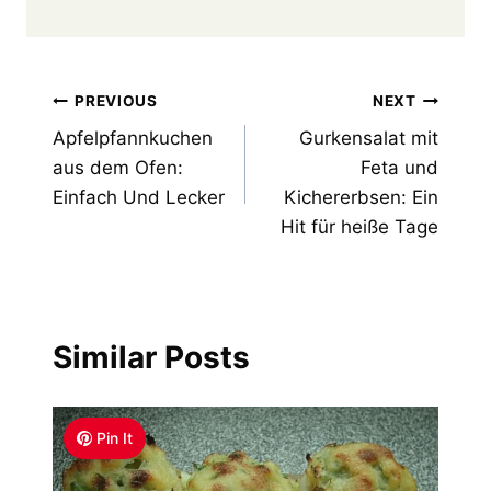
Post
PREVIOUS
NEXT
Apfelpfannkuchen
Gurkensalat mit
navigation
aus dem Ofen:
Feta und
Einfach Und Lecker
Kichererbsen: Ein
Hit für heiße Tage
Similar Posts
Pin It