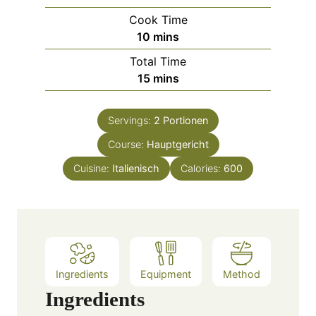
i
Cook Time
n
m
10
mins
u
i
Total Time
t
n
m
15
mins
e
u
i
s
t
n
e
Servings:
2
Portionen
u
s
Course:
Hauptgericht
t
e
Cuisine:
Italienisch
Calories:
600
s
Ingredients
Equipment
Method
Ingredients