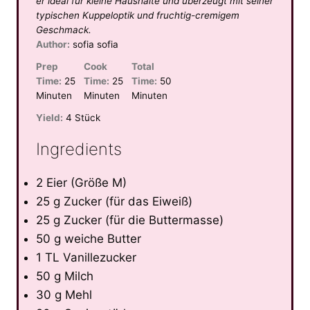
er ideal für kleine Haushalte und überzeugt mit seiner
typischen Kuppeloptik und fruchtig-cremigem
Geschmack.
Author:
sofia sofia
Prep
Cook
Total
Time:
25
Time:
25
Time:
50
Minuten
Minuten
Minuten
Yield:
4 Stück
Ingredients
2 Eier (Größe M)
25 g Zucker (für das Eiweiß)
25 g Zucker (für die Buttermasse)
50 g weiche Butter
1 TL Vanillezucker
50 g Milch
30 g Mehl