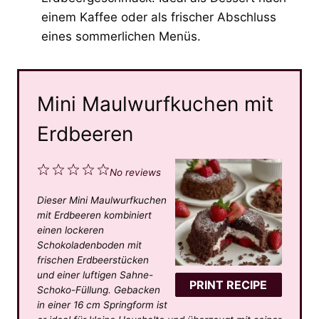
einem Kaffee oder als frischer Abschluss
eines sommerlichen Menüs.
Mini Maulwurfkuchen mit
Erdbeeren
1
2
3
4
5
No reviews
S
S
S
S
S
Dieser Mini Maulwurfkuchen
t
t
t
t
t
mit Erdbeeren kombiniert
a
a
a
a
a
einen lockeren
Schokoladenboden mit
r
r
r
r
r
frischen Erdbeerstücken
s
s
s
s
und einer luftigen Sahne-
PRINT RECIPE
Schoko-Füllung. Gebacken
in einer 16 cm Springform ist