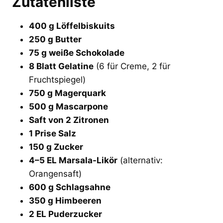
Zutatenliste
400 g Löffelbiskuits
250 g Butter
75 g weiße Schokolade
8 Blatt Gelatine
(6 für Creme, 2 für
Fruchtspiegel)
750 g Magerquark
500 g Mascarpone
Saft von 2 Zitronen
1 Prise Salz
150 g Zucker
4–5 EL Marsala-Likör
(alternativ:
Orangensaft)
600 g Schlagsahne
350 g Himbeeren
2 EL Puderzucker