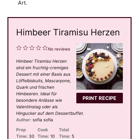
Art.
Himbeer Tiramisu Herzen
1
2
3
4
5
No reviews
S
S
S
S
S
Himbeer Tiramisu Herzen
t
t
t
t
t
sind ein fruchtig-cremiges
a
a
a
a
a
Dessert mit einer Basis aus
Löffelbiskuits, Mascarpone,
r
r
r
r
r
Quark und frischen
s
s
s
s
Himbeeren. Ideal für
PRINT RECIPE
besondere Anlässe wie
Valentinstag oder als
Hingucker auf dem Dessertbuffet.
Author:
sofia sofia
Prep
Cook
Total
Time:
30
Time:
10
Time:
5