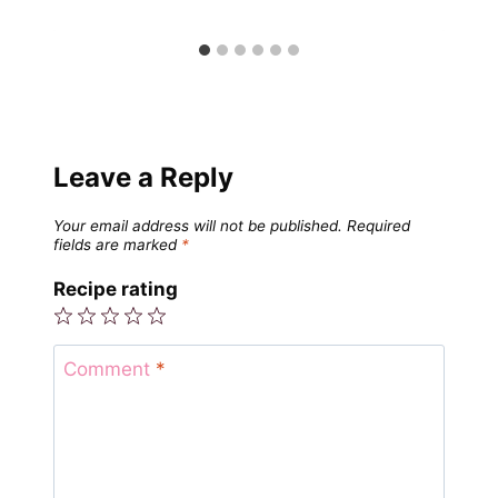
Leave a Reply
Your email address will not be published.
Required
fields are marked
*
Recipe rating
1
2
3
4
5
Star
Stars
Stars
Stars
Stars
Comment
*