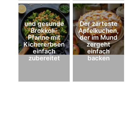
und gesunde
Der zarteste
Brokkoli-
Apfelkuchen,
Pfanne mit
der im Mund
Kichererbsen
zergeht
einfach
einfach
zubereitet
backen