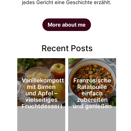
jedes Gericht eine Geschichte erzählt.
More about me
Recent Posts
Vanillekompott
Französische
mit Birnen
Ratatouille
und Apfel –
einfach
vielseitiges
zubereiten
Fruchtdessert
und genießen