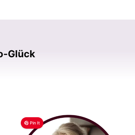
o-Glück
Pin It