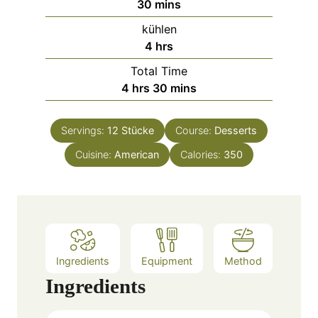
m
30
mins
i
kühlen
n
h
4
hrs
u
o
Total Time
t
u
h
m
4
hrs
30
mins
e
r
o
i
s
s
u
n
Servings:
12
Stücke
Course:
Desserts
r
u
Cuisine:
American
s
t
Calories:
350
e
s
Ingredients
Equipment
Method
Ingredients