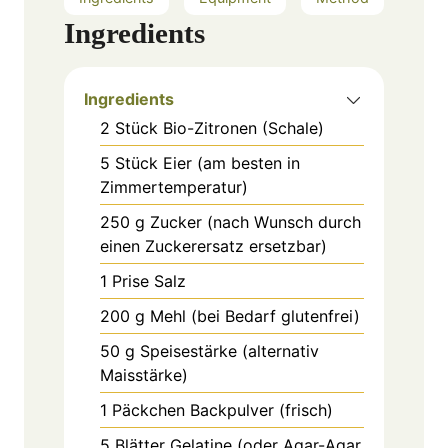
Ingredients
Ingredients
2
Stück
Bio-Zitronen (Schale)
5
Stück
Eier (am besten in
Zimmertemperatur)
250
g
Zucker (nach Wunsch durch
einen Zuckerersatz ersetzbar)
1
Prise
Salz
200
g
Mehl (bei Bedarf glutenfrei)
50
g
Speisestärke (alternativ
Maisstärke)
1
Päckchen
Backpulver (frisch)
5
Blätter
Gelatine (oder Agar-Agar