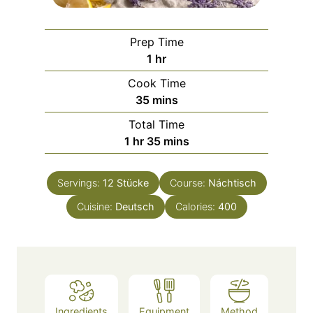
Prep Time
h
1
hr
o
Cook Time
u
m
35
mins
r
i
Total Time
n
h
m
1
hr
35
mins
u
o
i
t
u
n
e
Servings:
12
Stücke
Course:
Náchtisch
r
u
s
Cuisine:
Deutsch
t
Calories:
400
e
s
Ingredients
Equipment
Method