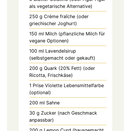
als vegetarische Alternative)
250
g
Crème fraîche (oder
griechischer Joghurt)
150
ml
Milch (pflanzliche Milch für
vegane Optionen)
100
ml
Lavendelsirup
(selbstgemacht oder gekauft)
200
g
Quark (20% Fett) (oder
Ricotta, Frischkäse)
1
Prise
Violette Lebensmittelfarbe
(optional)
200
ml
Sahne
30
g
Zucker (nach Geschmack
anpassbar)
200
g
Lemon Curd (hausgemacht