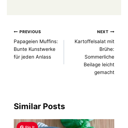
Post
PREVIOUS
NEXT
Papageien Muffins:
Kartoffelsalat mit
navigation
Bunte Kunstwerke
Brühe:
für jeden Anlass
Sommerliche
Beilage leicht
gemacht
Similar Posts
Pin It