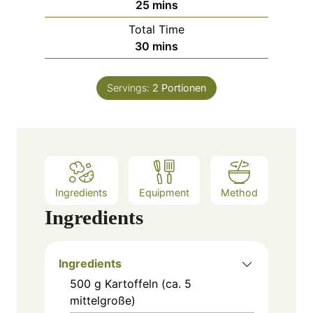
m
25
mins
u
i
Total Time
t
n
m
30
mins
e
u
i
s
t
n
e
Servings:
2
Portionen
u
s
t
e
s
Ingredients
Equipment
Method
Ingredients
Ingredients
500
g
Kartoffeln (ca. 5
mittelgroße)