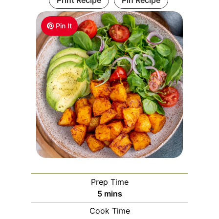
Pin It
Prep Time
m
5
mins
i
Cook Time
n