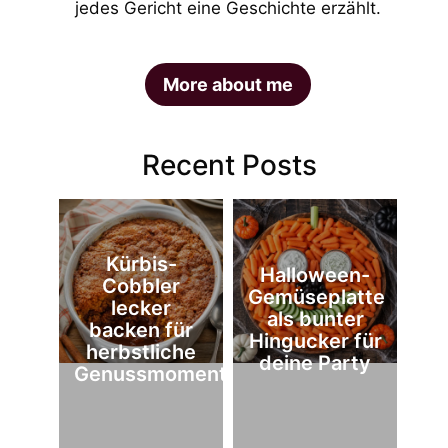
jedes Gericht eine Geschichte erzählt.
More about me
Recent Posts
Kürbis-
Halloween-
Cobbler
Gemüseplatte
lecker
als bunter
backen für
Hingucker für
herbstliche
deine Party
Genussmomente