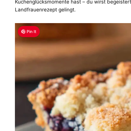
Kuchenglücksmomente hast – du wirst begeistert 
Landfrauenrezept gelingt.
Pin It