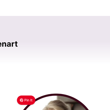
enart
Pin It