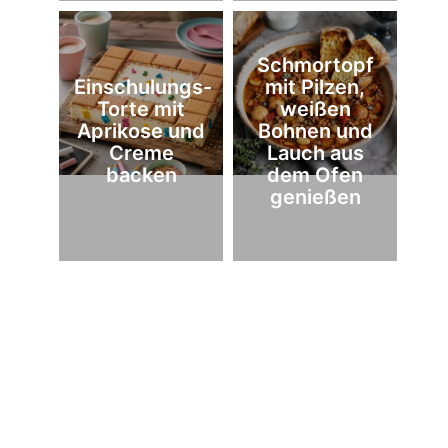
Schmortopf
Einschulungs-
mit Pilzen,
Torte mit
weißen
Aprikose und
Bohnen und
Creme
Lauch aus
backen
dem Ofen
genießen