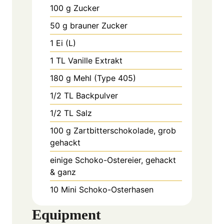
100
g
Zucker
50
g
brauner Zucker
1
Ei (L)
1
TL
Vanille Extrakt
180
g
Mehl (Type 405)
1/2
TL
Backpulver
1/2
TL
Salz
100
g
Zartbitterschokolade, grob
gehackt
einige Schoko-Ostereier, gehackt
& ganz
10
Mini
Schoko-Osterhasen
Equipment