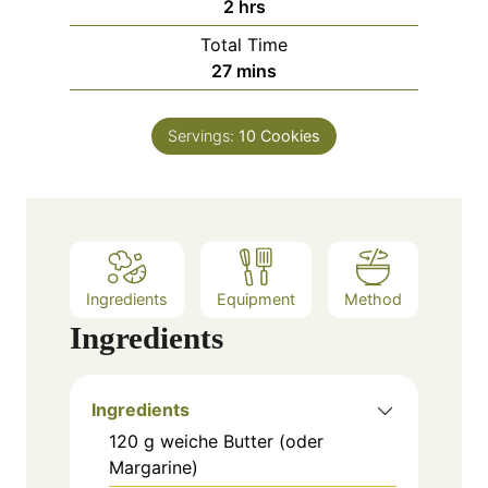
h
2
hrs
e
u
o
s
Total Time
t
u
m
27
mins
e
r
i
s
s
n
Servings:
10
Cookies
u
t
e
s
Ingredients
Equipment
Method
Ingredients
Ingredients
120
g
weiche Butter (oder
Margarine)