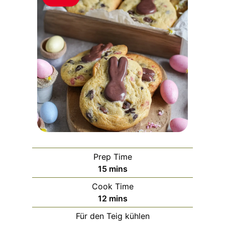
Prep Time
m
15
mins
i
Cook Time
n
m
12
mins
u
i
Für den Teig kühlen
t
n