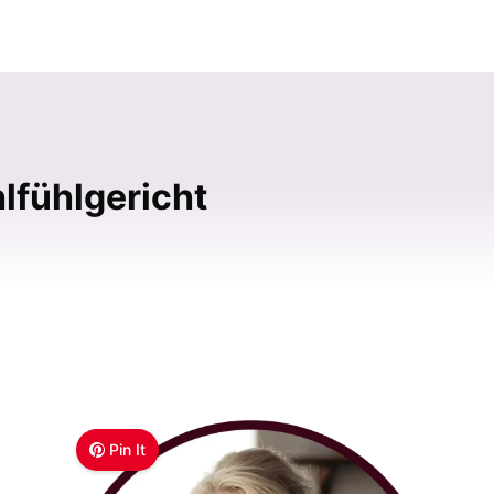
lfühlgericht
Pin It