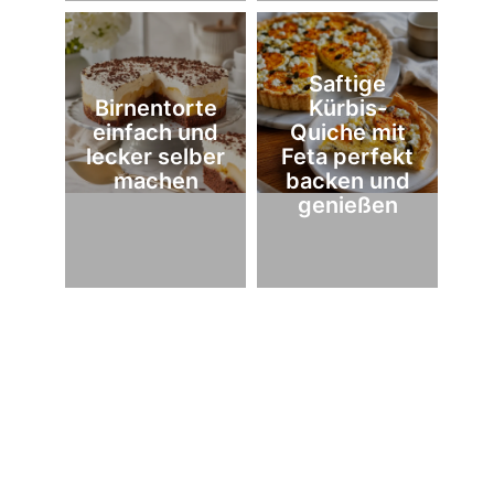
Saftige
Birnentorte
Kürbis-
einfach und
Quiche mit
lecker selber
Feta perfekt
machen
backen und
genießen