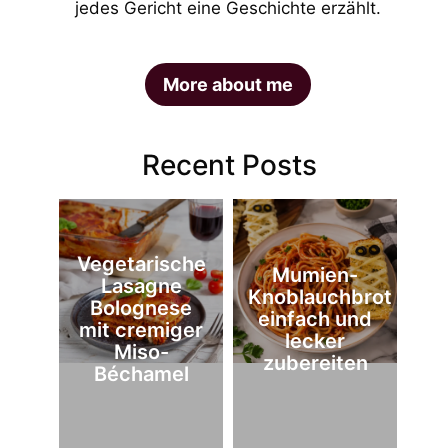
jedes Gericht eine Geschichte erzählt.
More about me
Recent Posts
Vegetarische
Mumien-
Lasagne
Knoblauchbrot
Bolognese
einfach und
mit cremiger
lecker
Miso-
zubereiten
Béchamel