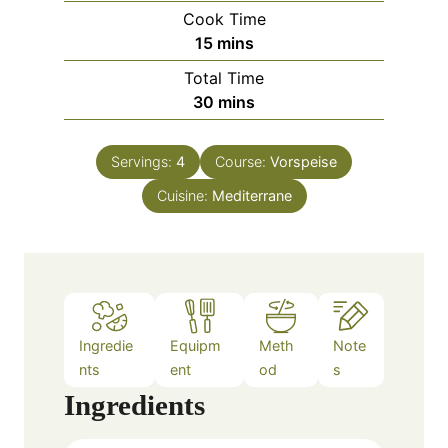
i
Cook Time
n
m
15
mins
u
i
Total Time
t
n
m
30
mins
e
u
i
s
t
n
e
Servings:
4
Course:
Vorspeise
u
s
Cuisine:
Mediterrane
t
e
s
Ingredie
Equipm
Meth
Note
nts
ent
od
s
Ingredients