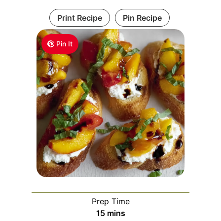
Print Recipe
Pin Recipe
Pin It
Prep Time
m
15
mins