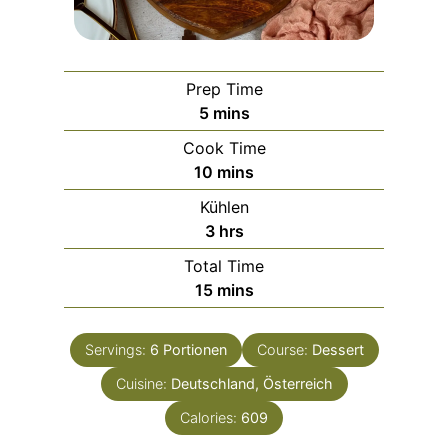
Prep Time
m
5
mins
i
Cook Time
n
m
10
mins
u
i
Kühlen
t
n
h
3
hrs
e
u
o
s
Total Time
t
u
m
15
mins
e
r
i
s
s
n
Servings:
6
Portionen
Course:
Dessert
u
Cuisine:
Deutschland, Österreich
t
e
Calories:
609
s