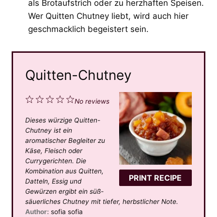
als Brotaufstrich oder zu herzhaften Speisen.
Wer Quitten Chutney liebt, wird auch hier
geschmacklich begeistert sein.
Quitten-Chutney
1
2
3
4
5
No reviews
S
S
S
S
S
Dieses würzige Quitten-
t
t
t
t
t
Chutney ist ein
a
a
a
a
a
aromatischer Begleiter zu
Käse, Fleisch oder
r
r
r
r
r
Currygerichten. Die
s
s
s
s
Kombination aus Quitten,
PRINT RECIPE
Datteln, Essig und
Gewürzen ergibt ein süß-
säuerliches Chutney mit tiefer, herbstlicher Note.
Author:
sofia sofia