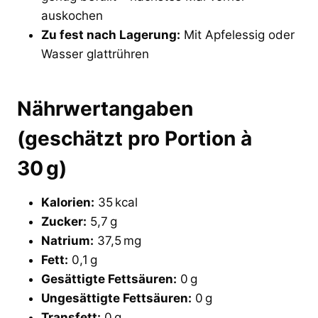
auskochen
Zu fest nach Lagerung:
Mit Apfelessig oder
Wasser glattrühren
Nährwertangaben
(geschätzt pro Portion à
30 g)
Kalorien:
35 kcal
Zucker:
5,7 g
Natrium:
37,5 mg
Fett:
0,1 g
Gesättigte Fettsäuren:
0 g
Ungesättigte Fettsäuren:
0 g
Transfett:
0 g