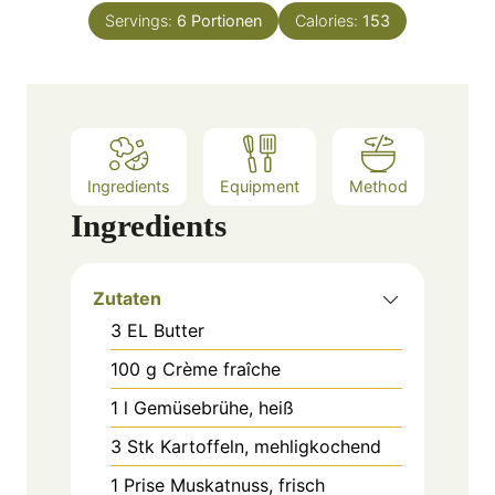
u
e
Servings:
6
Portionen
Calories:
153
r
s
Ingredients
Equipment
Method
Ingredients
Zutaten
3
EL
Butter
100
g
Crème fraîche
1
l
Gemüsebrühe, heiß
3
Stk
Kartoffeln, mehligkochend
1
Prise
Muskatnuss, frisch