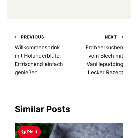
Post
PREVIOUS
NEXT
Willkommensdrink
Erdbeerkuchen
navigation
mit Holunderblüte:
vom Blech mit
Erfrischend einfach
Vanillepudding
genießen
Lecker Rezept
Similar Posts
Pin It