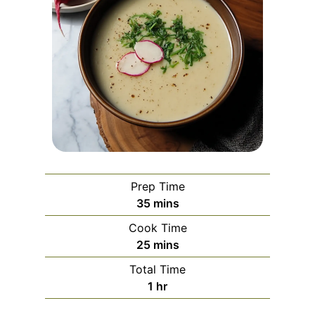
Prep Time
m
35
mins
i
Cook Time
n
m
25
mins
u
i
Total Time
t
n
h
1
hr
e
u
o
s
t