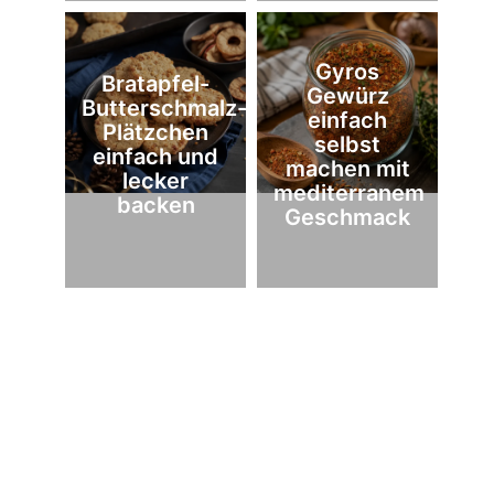
Gyros
Bratapfel-
Gewürz
Butterschmalz-
einfach
Plätzchen
selbst
einfach und
machen mit
lecker
mediterranem
backen
Geschmack