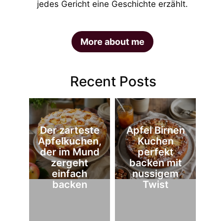
jedes Gericht eine Geschichte erzählt.
More about me
Recent Posts
Der zarteste
Apfel Birnen
Apfelkuchen,
Kuchen
der im Mund
perfekt
zergeht
backen mit
einfach
nussigem
backen
Twist