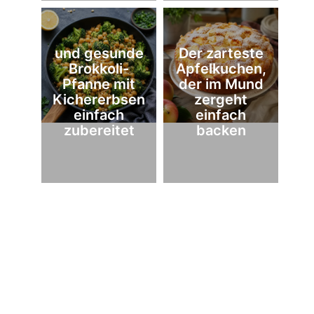
und gesunde
Der zarteste
Brokkoli-
Apfelkuchen,
Pfanne mit
der im Mund
Kichererbsen
zergeht
einfach
einfach
zubereitet
backen