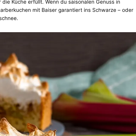
die Küche erfüllt. Wenn du saisonalen Genuss in
barberkuchen mit Baiser garantiert ins Schwarze – oder
ischnee.