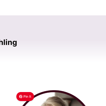
hling
Pin It