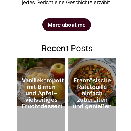
jedes Gericht eine Geschichte erzählt.
More about me
Recent Posts
Vanillekompott
Französische
mit Birnen
Ratatouille
und Apfel –
einfach
vielseitiges
zubereiten
Fruchtdessert
und genießen