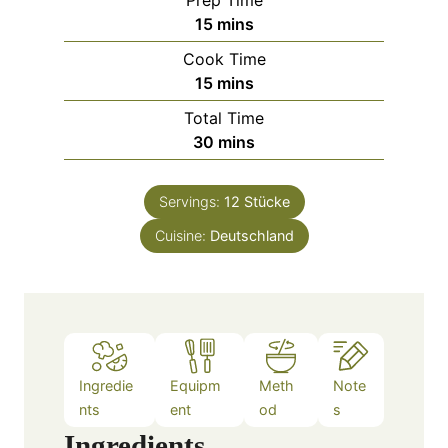
m
15
mins
i
Cook Time
n
m
15
mins
u
i
Total Time
t
n
m
30
mins
e
u
i
s
t
n
e
Servings:
12
Stücke
u
s
Cuisine:
Deutschland
t
e
s
Ingredie
Equipm
Meth
Note
nts
ent
od
s
Ingredients