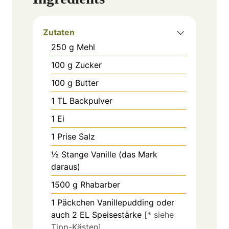
Zutaten
250
g
Mehl
100
g
Zucker
100
g
Butter
1
TL
Backpulver
1
Ei
1
Prise
Salz
½
Stange
Vanille (das Mark
daraus)
1500
g
Rhabarber
1
Päckchen
Vanillepudding oder
auch 2 EL Speisestärke
[* siehe
Tipp-Kästen]