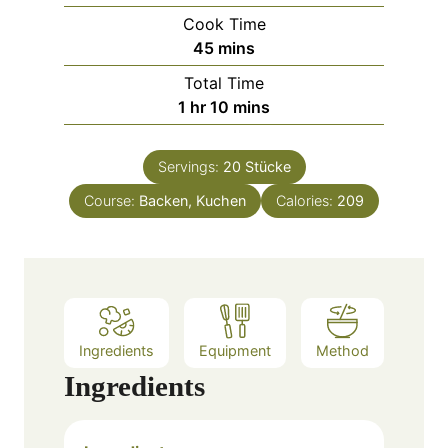
i
Cook Time
n
m
45
mins
u
i
Total Time
t
n
h
m
1
hr
10
mins
e
u
o
i
s
t
u
n
e
Servings:
20
Stücke
r
u
s
Course:
Backen, Kuchen
t
Calories:
209
e
s
Ingredients
Equipment
Method
Ingredients