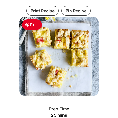
Print Recipe
Pin Recipe
Pin It
Prep Time
m
25
mins