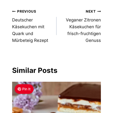
Post
PREVIOUS
NEXT
Deutscher
Veganer Zitronen
navigation
Käsekuchen mit
Käsekuchen für
Quark und
frisch-fruchtigen
Mürbeteig Rezept
Genuss
Similar Posts
Pin It