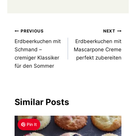
Post
PREVIOUS
NEXT
Erdbeerkuchen mit
Erdbeerkuchen mit
navigation
Schmand –
Mascarpone Creme
cremiger Klassiker
perfekt zubereiten
für den Sommer
Similar Posts
Pin It