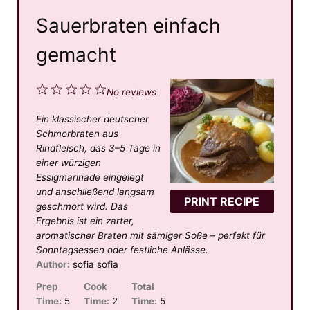
Sauerbraten einfach
gemacht
1
2
3
4
5
No reviews
S
S
S
S
S
Ein klassischer deutscher
t
t
t
t
t
Schmorbraten aus
a
a
a
a
a
Rindfleisch, das 3–5 Tage in
einer würzigen
r
r
r
r
r
Essigmarinade eingelegt
s
s
s
s
und anschließend langsam
PRINT RECIPE
geschmort wird. Das
Ergebnis ist ein zarter,
aromatischer Braten mit sämiger Soße – perfekt für
Sonntagsessen oder festliche Anlässe.
Author:
sofia sofia
Prep
Cook
Total
Time:
5
Time:
2
Time:
5