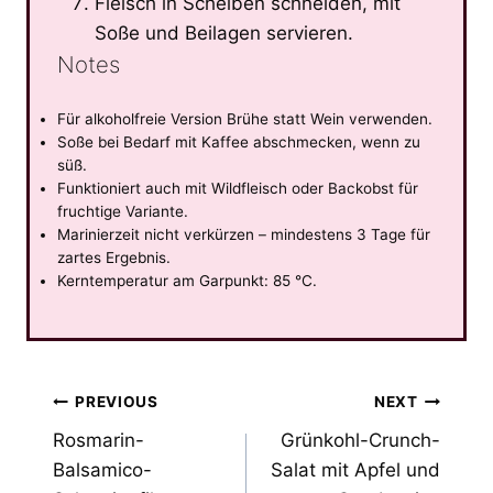
Fleisch in Scheiben schneiden, mit
Soße und Beilagen servieren.
Notes
Für alkoholfreie Version Brühe statt Wein verwenden.
Soße bei Bedarf mit Kaffee abschmecken, wenn zu
süß.
Funktioniert auch mit Wildfleisch oder Backobst für
fruchtige Variante.
Marinierzeit nicht verkürzen – mindestens 3 Tage für
zartes Ergebnis.
Kerntemperatur am Garpunkt: 85 °C.
Post
PREVIOUS
NEXT
Rosmarin-
Grünkohl-Crunch-
navigation
Balsamico-
Salat mit Apfel und